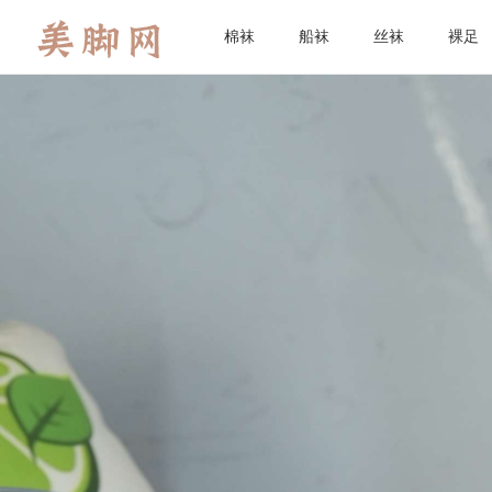
棉袜
船袜
丝袜
裸足