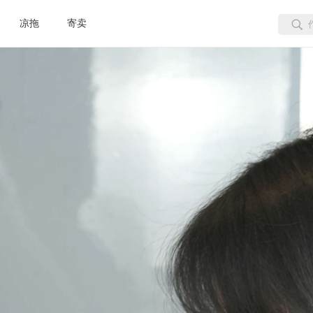
凉拖
寄卖